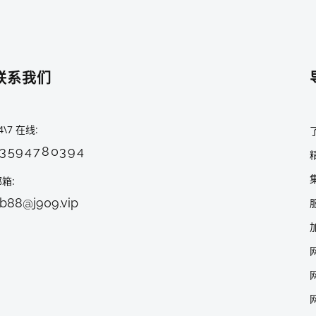
联系我们
4\7 在线
13594780394
邮箱
b88@j909.vip