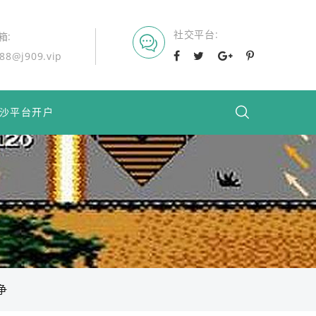
社交平台
箱
88@j909.vip
沙平台开户
争