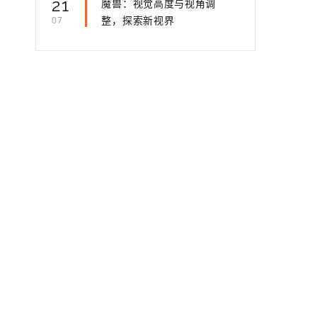
21
魔兽：视觉高度与视角调
整，探索新视界
07