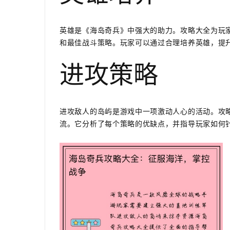
英雄是《海岛奇兵》中强大的助力。攻略大全为玩
和最佳战斗策略。玩家可以通过合理培养英雄，提
进攻策略
进攻敌人的岛屿是游戏中一项激动人心的活动。攻
流。它分析了每个策略的优缺点，并指导玩家如何