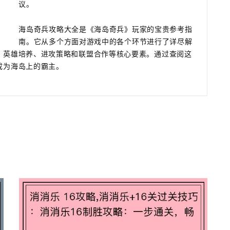
议。
海岛奇兵攻略大全是《海岛奇兵》玩家的宝贵参考指
南。它从多个方面对游戏中的各个环节进行了详尽解
、英雄培养、进攻策略和联盟合作等核心要素。通过查阅这
成为海岛上的霸主。