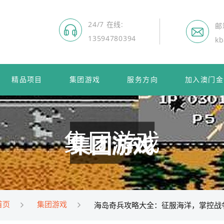
24/7 在线
邮
13594780394
kb
精品项目
集团游戏
服务方向
加入澳门金
集团游戏
首页
集团游戏
海岛奇兵攻略大全：征服海洋，掌控战