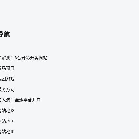
导航
了解澳门6合开彩开奖网站
精品项目
集团游戏
服务方向
加入澳门金沙平台开户
网站地图
网站地图
网站地图