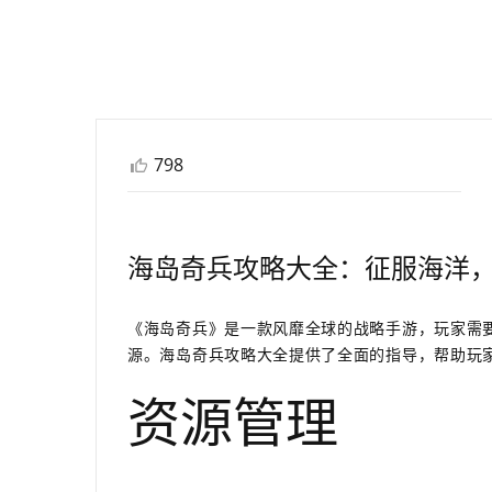
798
海岛奇兵攻略大全：征服海洋
《海岛奇兵》是一款风靡全球的战略手游，玩家需
源。海岛奇兵攻略大全提供了全面的指导，帮助玩
资源管理