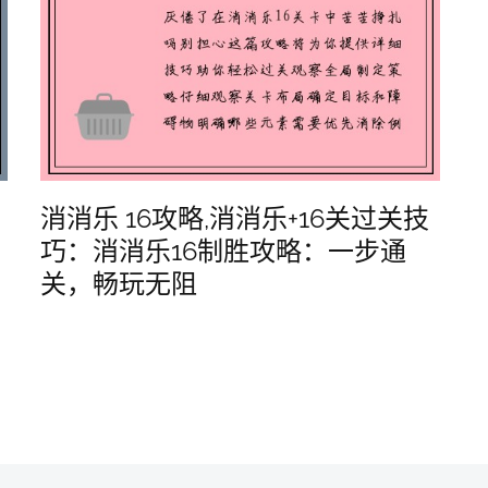
消消乐 16攻略,消消乐+16关过关技
巧：消消乐16制胜攻略：一步通
关，畅玩无阻